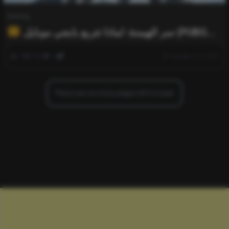
Gaming
سر الهيمنة: لماذا تتربع بابجي موبايل (PUBG
MOBILE) على عرش ألعاب الباتل رويال؟
0
493
0
October 14, 2025
There are no more pages left to load.