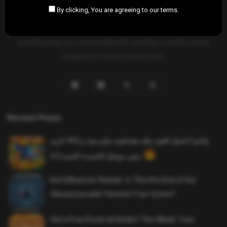
By clicking, You are agreeing to our terms.
SAHIFTI
is your ultimate destination for news, insights, and
resources across all fields. Explore diverse topics, stay informed,
and empower your knowledge with carefully curated content
designed to inspire and educate.
Recent Posts
واخيرا تحميل اقوى ملف هيدشوت وايم بوت و 165 فريم
ببجي موبايل التحديث الجديد 4.5
Evil Influencer Review: Is This the End of Our
Obsession with Twisted True-Crime?
Get a Free Donut at Dunkin’ This Week: Your