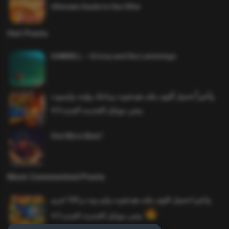
Ultimate Guide to the Offer
Hot Posts
SAWMILL – Grizzy and the Lemmings
وأخيراً تحميل أقوى ملف هيدشوت وماجك بوليت وايمبوت
ببجي موبايل التحديث الجديد 4.0
One More Beer!
Most Commented Posts
واخيرا تحميل اقوى ملف هيدشوت وايم بوت و 165 فريم
ببجي موبايل التحديث الجديد 4.5