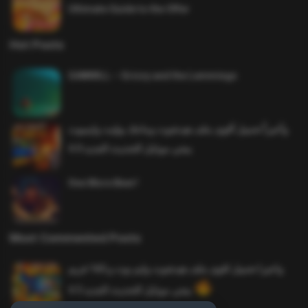
Ultimate Guide to the Offer
Hot Posts
SAWMILL – Grizzy and the Lemmings
وأخيراً تحميل أقوى ملف هيدشوت وماجك بوليت وايمبوت
ببجي موبايل التحديث الجديد 4.0
One More Beer!
Most Commented Posts
واخيرا تحميل اقوى ملف هيدشوت وايم بوت و 165 فريم
ببجي موبايل التحديث الجديد 4.5