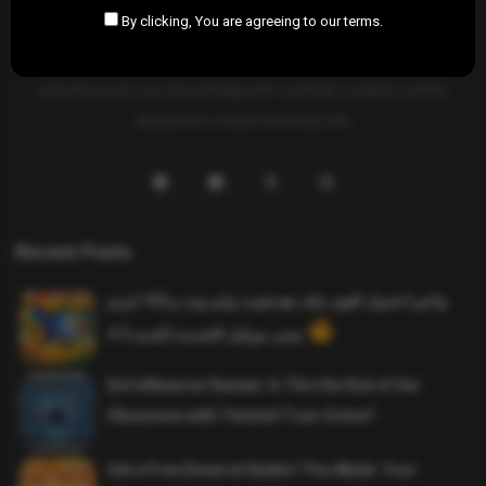
By clicking, You are agreeing to our terms.
SAHIFTI
is your ultimate destination for news, insights, and
resources across all fields. Explore diverse topics, stay informed,
and empower your knowledge with carefully curated content
designed to inspire and educate.
Recent Posts
واخيرا تحميل اقوى ملف هيدشوت وايم بوت و 165 فريم
ببجي موبايل التحديث الجديد 4.5
Evil Influencer Review: Is This the End of Our
Obsession with Twisted True-Crime?
Get a Free Donut at Dunkin’ This Week: Your