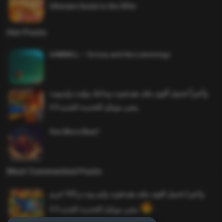
Ultimate Guide to the Offer
Hot Posts
SAWMILL – Grizzy and the Lemmings
وأخيراً تحميل أقوى ملف هيدشوت وماجك بوليت وايمبوت
ببجي موبايل التحديث الجديد 4.0
One More Beer!
Most Commented Posts
واخيرا تحميل اقوى ملف هيدشوت وايم بوت و 165 فريم
ببجي موبايل التحديث الجديد 4.5