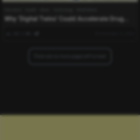
Education
Health
News
Technology
World News
Why ‘Digital Twins’ Could Accelerate Drug
Discovery
0
539
0
December 15, 2024
There are no more pages left to load.