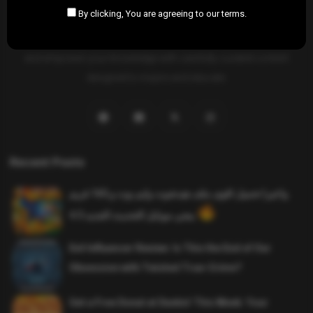
By clicking, You are agreeing to our terms.
SAHIFTI
is your ultimate destination for news, insights, and
resources across all fields. Explore diverse topics, stay informed,
and empower your knowledge with carefully curated content
designed to inspire and educate.
Recent Posts
واخيرا تحميل اقوى ملف هيدشوت وايم بوت و 165 فريم
ببجي موبايل التحديث الجديد 4.5
Evil Influencer Review: Is This the End of Our
Obsession with Twisted True-Crime?
Get a Free Donut at Dunkin’ This Week: Your