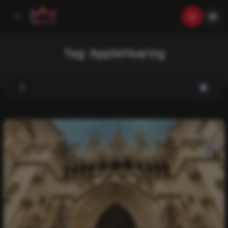
Tag:
AppleHearing
List