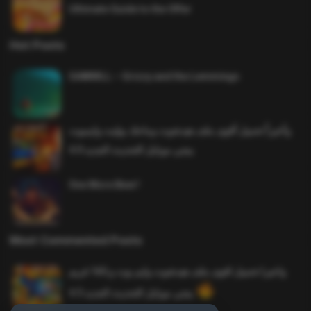
Ultimate Guide to the Offer
Hot Posts
SAWMILL – Grizzy and the Lemmings
وأخيراً تحميل أقوى ملف هيدشوت وماجك بوليت وايمبوت
ببجي موبايل التحديث الجديد 4.0
One More Beer!
Most Commented Posts
واخيرا تحميل اقوى ملف هيدشوت وايم بوت و 165 فريم
ببجي موبايل التحديث الجديد 4.5