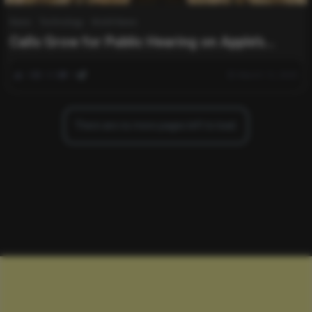
News
Technology
World News
Calls Grow for Public Hearing on Apple’s
Secret Data Privacy Case
0
333
0
March 13, 2025
There are no more pages left to load.