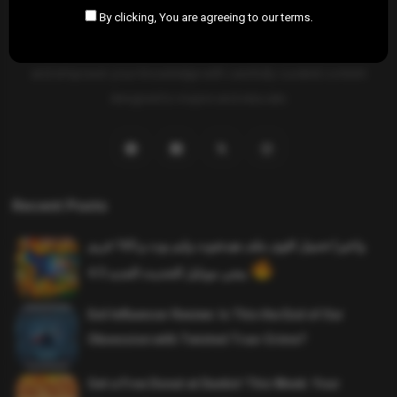
By clicking, You are agreeing to our terms.
SAHIFTI
is your ultimate destination for news, insights, and
resources across all fields. Explore diverse topics, stay informed,
and empower your knowledge with carefully curated content
designed to inspire and educate.
Recent Posts
واخيرا تحميل اقوى ملف هيدشوت وايم بوت و 165 فريم
ببجي موبايل التحديث الجديد 4.5
Evil Influencer Review: Is This the End of Our
Obsession with Twisted True-Crime?
Get a Free Donut at Dunkin’ This Week: Your