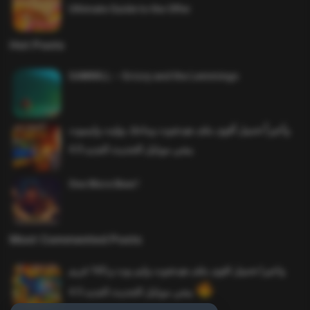
Ultimate Guide to the Offer
Hot Posts
SAWMILL – Grizzy and the Lemmings
وأخيراً تحميل أقوى ملف هيدشوت وماجك بوليت وايمبوت
ببجي موبايل التحديث الجديد 4.0
One More Beer!
Most Commented Posts
واخيرا تحميل اقوى ملف هيدشوت وايم بوت و 165 فريم
ببجي موبايل التحديث الجديد 4.5