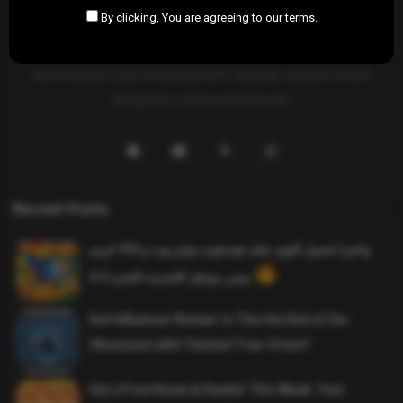
By clicking, You are agreeing to our terms.
SAHIFTI
is your ultimate destination for news, insights, and
resources across all fields. Explore diverse topics, stay informed,
and empower your knowledge with carefully curated content
designed to inspire and educate.
Recent Posts
واخيرا تحميل اقوى ملف هيدشوت وايم بوت و 165 فريم
ببجي موبايل التحديث الجديد 4.5
Evil Influencer Review: Is This the End of Our
Obsession with Twisted True-Crime?
Get a Free Donut at Dunkin’ This Week: Your