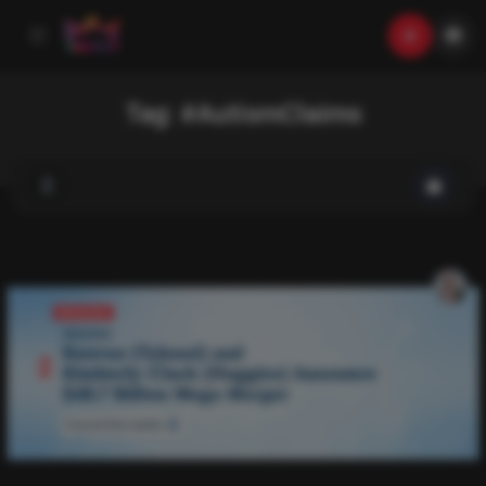
Tag:
#AutismClaims