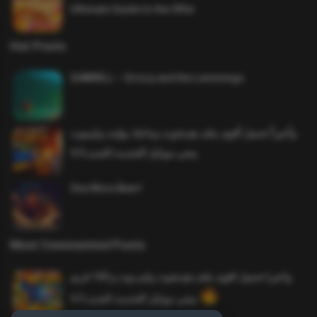
Ultimate Guide to the Offer
Hot Posts
SAWMILL – Grizzy and the Lemmings
وأخيراً تحميل أقوى ملف هيدشوت وماجك بوليت وايمبوت
ببجي موبايل التحديث الجديد 4.0
One More Beer!
Most Commented Posts
واخيرا تحميل اقوى ملف هيدشوت وايم بوت و 165 فريم
ببجي موبايل التحديث الجديد 4.5