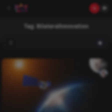
Tag:
BilateralInnovation
List