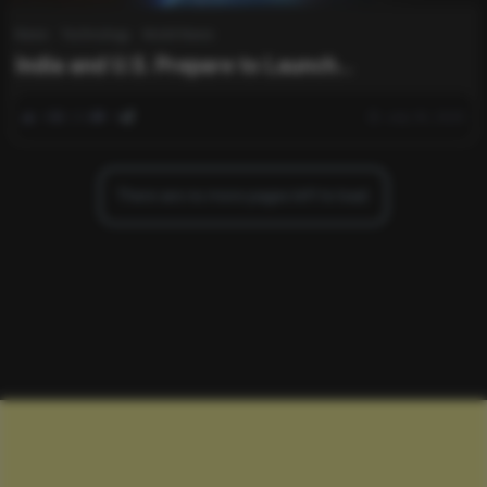
News
Technology
World News
India and U.S. Prepare to Launch
Groundbreaking Joint Satellite Mission
0
224
0
July 30, 2025
There are no more pages left to load.