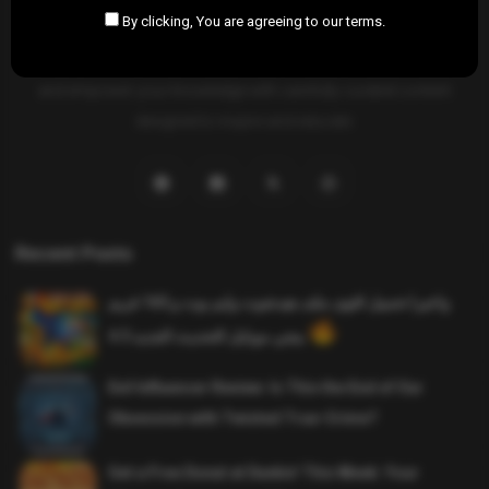
By clicking, You are agreeing to our terms.
SAHIFTI
is your ultimate destination for news, insights, and
resources across all fields. Explore diverse topics, stay informed,
and empower your knowledge with carefully curated content
designed to inspire and educate.
Recent Posts
واخيرا تحميل اقوى ملف هيدشوت وايم بوت و 165 فريم
ببجي موبايل التحديث الجديد 4.5
Evil Influencer Review: Is This the End of Our
Obsession with Twisted True-Crime?
Get a Free Donut at Dunkin’ This Week: Your