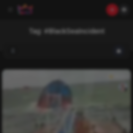
Tag:
#BlackSeaIncident
News