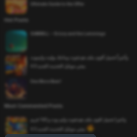
Ultimate Guide to the Offer
Hot Posts
SAWMILL – Grizzy and the Lemmings
وأخيراً تحميل أقوى ملف هيدشوت وماجك بوليت وايمبوت
ببجي موبايل التحديث الجديد 4.0
One More Beer!
Most Commented Posts
واخيرا تحميل اقوى ملف هيدشوت وايم بوت و 165 فريم
ببجي موبايل التحديث الجديد 4.5