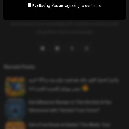
By clicking, You are agreeing to our terms.
SAHIFTI
is your ultimate destination for news, insights, and
resources across all fields. Explore diverse topics, stay informed,
and empower your knowledge with carefully curated content
designed to inspire and educate.
Recent Posts
واخيرا تحميل اقوى ملف هيدشوت وايم بوت و 165 فريم
ببجي موبايل التحديث الجديد 4.5
Evil Influencer Review: Is This the End of Our
Obsession with Twisted True-Crime?
Get a Free Donut at Dunkin’ This Week: Your