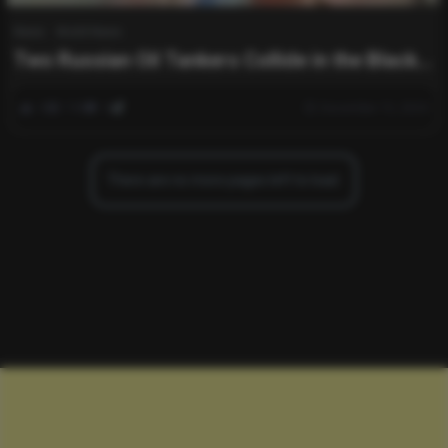
News
World News
Two Russian Oil Tankers Collide in the Black
Sea: Latest Updates
0
749
0
December 15, 2024
There are no more pages left to load.