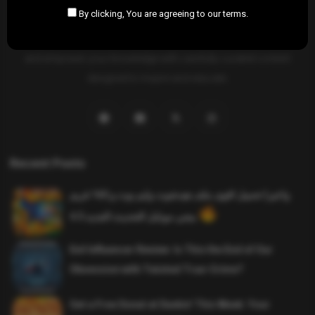
By clicking, You are agreeing to our terms.
SAHIFTI
is your ultimate destination for news, insights, and
resources across all fields. Explore diverse topics, stay informed,
and empower your knowledge with carefully curated content
designed to inspire and educate.
Recent Posts
واخيرا تحميل اقوى ملف هيدشوت وايم بوت و 165 فريم
ببجي موبايل التحديث الجديد 4.5
Evil Influencer Review: Is This the End of Our
Obsession with Twisted True-Crime?
Get a Free Donut at Dunkin’ This Week: Your