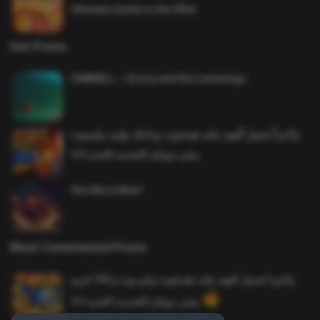
Ultimate Guide to the Offer
Hot Posts
SAWMILL – Grizzy and the Lemmings
وأخيراً تحميل أقوى ملف هيدشوت وماجك بوليت وايمبوت
ببجي موبايل التحديث الجديد 4.0
One More Beer!
Most Commented Posts
واخيرا تحميل اقوى ملف هيدشوت وايم بوت و 165 فريم
ببجي موبايل التحديث الجديد 4.5