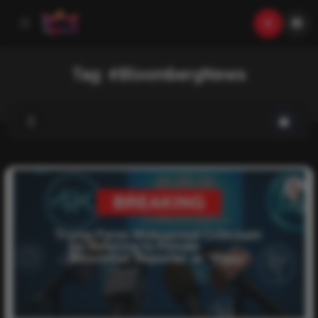
Tag:
#BloombergNews