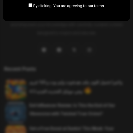
By clicking, You are agreeing to our terms.
SAHIFTI
is your ultimate destination for news, insights, and
resources across all fields. Explore diverse topics, stay informed,
and empower your knowledge with carefully curated content
designed to inspire and educate.
Recent Posts
واخيرا تحميل اقوى ملف هيدشوت وايم بوت و 165 فريم
ببجي موبايل التحديث الجديد 4.5
Evil Influencer Review: Is This the End of Our
Obsession with Twisted True-Crime?
Get a Free Donut at Dunkin’ This Week: Your