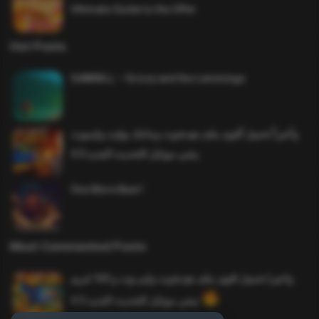
Ultimate Guide to the Offer
Hot Posts
SAWMILL – Grizzy and the Lemmings
وأخيراً تحميل أقوى ملف هيدشوت وماجك بوليت وايمبوت
ببجي موبايل التحديث الجديد 4.0
One More Beer!
Most Commented Posts
واخيرا تحميل اقوى ملف هيدشوت وايم بوت و 165 فريم
ببجي موبايل التحديث الجديد 4.5