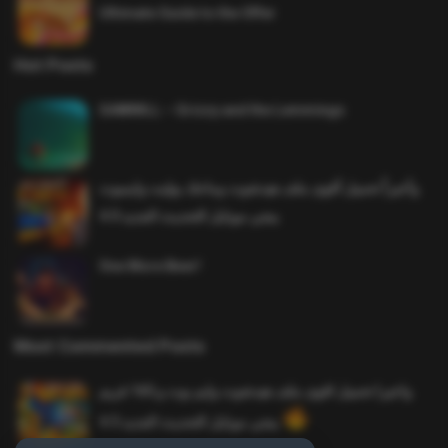
Ultimate Guide to the Offer
Hot Posts
SAWMILL – Grizzy and the Lemmings
وأخيراً تحميل أقوى ملف هيدشوت وماجك بوليت وايمبوت
ببجي موبايل التحديث الجديد 4.0
One More Beer!
Most Commented Posts
واخيرا تحميل اقوى ملف هيدشوت وايم بوت و 165 فريم
ببجي موبايل التحديث الجديد 4.5