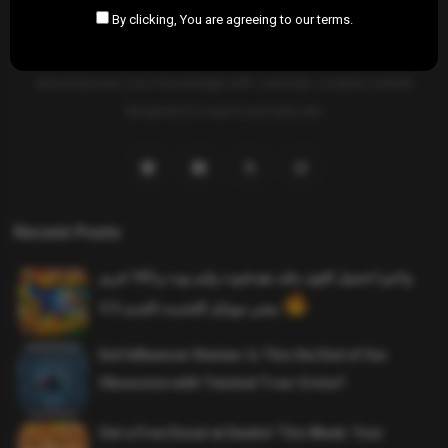
By clicking, You are agreeing to our terms.
SAHIFTI
is your ultimate destination for news, insights, and
resources across all fields. Explore diverse topics, stay informed,
and empower your knowledge with carefully curated content
designed to inspire and educate.
Recent Posts
واخيرا تحميل اقوى ملف هيدشوت وايم بوت و 165 فريم
ببجي موبايل التحديث الجديد 4.5
Evil Influencer Review: Is This the End of Our
Obsession with Twisted True-Crime?
Get a Free Donut at Dunkin’ This Week: Your