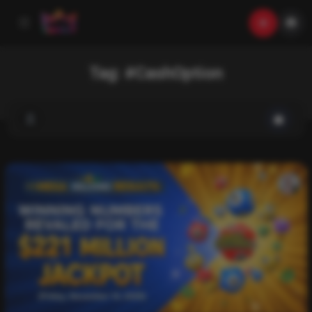
Tag:
#CashOption