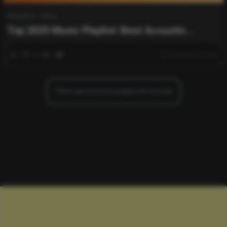
Education
News
Top 2025 Music Playlist: Best Acoustic
Covers & Greatest Hits Collection
0
262
0
October 24, 2025
There are no more pages left to load.