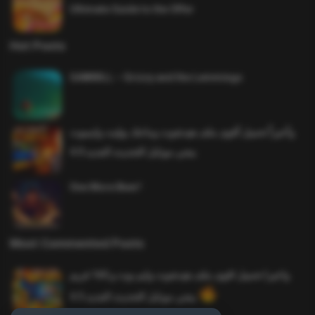
Ultimate Guide to the Offer
Hot Posts
SAWMILL – Grizzy and the Lemmings
وأخيراً تحميل أقوى ملف هيدشوت وماجك بوليت وايمبوت
ببجي موبايل التحديث الجديد 4.0
One More Beer!
Most Commented Posts
واخيرا تحميل اقوى ملف هيدشوت وايم بوت و 165 فريم
ببجي موبايل التحديث الجديد 4.5