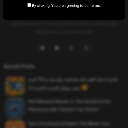
By clicking, You are agreeing to our terms.
SAHIFTI
is your ultimate destination for news, insights, and
resources across all fields. Explore diverse topics, stay informed,
and empower your knowledge with carefully curated content
designed to inspire and educate.
Recent Posts
واخيرا تحميل اقوى ملف هيدشوت وايم بوت و 165 فريم
ببجي موبايل التحديث الجديد 4.5
Evil Influencer Review: Is This the End of Our
Obsession with Twisted True-Crime?
Get a Free Donut at Dunkin’ This Week: Your