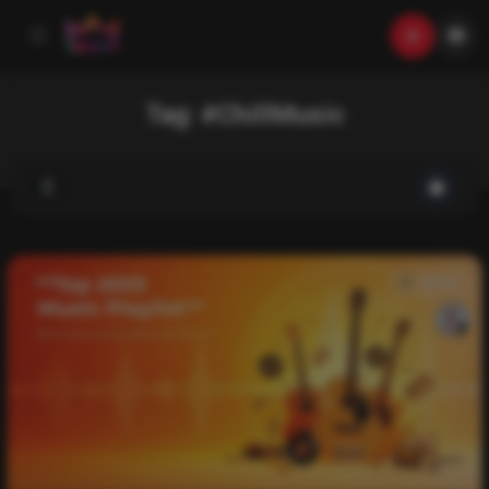
Tag:
#ChillMusic
music