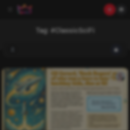
Tag:
#ClassicSciFi