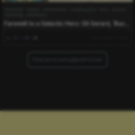
Automotive
Careers
Entertainment
Everything Else
News
Science
Technology
World News
Farewell to a Galactic Hero: Gil Gerard, ‘Buck
Rogers’ Star, Dies at 82
0
240
0
December 17, 2025
There are no more pages left to load.