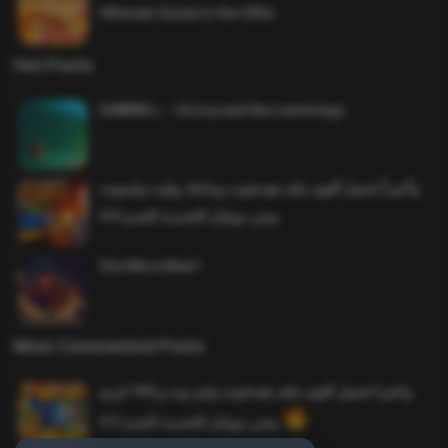
Ultimate Guide to the Offer
Hot Posts
SAWMILL – Grizzy and the Lemmings
وأخيراً تحميل أقوى ملف هيدشوت وماجك بوليت وايمبوت
ببجي موبايل التحديث الجديد 4.0
One More Beer!
Most Commented Posts
واخيرا تحميل اقوى ملف هيدشوت وايم بوت و 165 فريم
ببجي موبايل التحديث الجديد 4.5