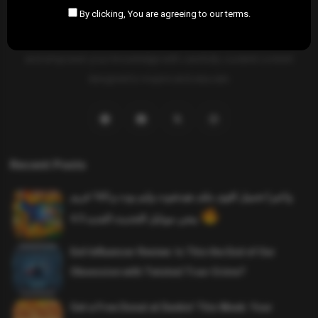
By clicking, You are agreeing to our terms.
SAHIFTI
is your ultimate destination for news, insights, and
resources across all fields. Explore diverse topics, stay informed,
and empower your knowledge with carefully curated content
designed to inspire and educate.
Recent Posts
واخيرا تحميل اقوى ملف هيدشوت وايم بوت و 165 فريم
ببجي موبايل التحديث الجديد 4.5
Evil Influencer Review: Is This the End of Our
Obsession with Twisted True-Crime?
Get a Free Donut at Dunkin’ This Week: Your