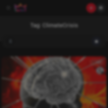
Tag:
ClimateCrisis
List