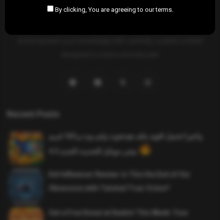
By clicking, You are agreeing to our terms.
SAHIFTI
is your ultimate destination for news, insights, and
resources across all fields. Explore diverse topics, stay informed,
and empower your knowledge with carefully curated content
designed to inspire and educate.
Recent Posts
واخيرا تحميل اقوى ملف هيدشوت وايم بوت و 165 فريم
ببجي موبايل التحديث الجديد 4.5
Evil Influencer Review: Is This the End of Our
Obsession with Twisted True-Crime?
Get a Free Donut at Dunkin’ This Week: Your