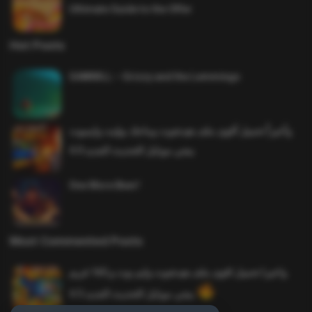
Ultimate Guide to the Offer
Hot Posts
SAWMILL – Grizzy and the Lemmings
وأخيراً تحميل أقوى ملف هيدشوت وماجك بوليت وايمبوت
ببجي موبايل التحديث الجديد 4.0
One More Beer!
Most Commented Posts
واخيرا تحميل اقوى ملف هيدشوت وايم بوت و 165 فريم
ببجي موبايل التحديث الجديد 4.5