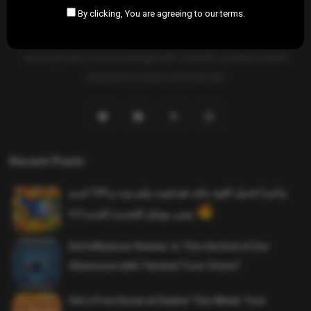
By clicking, You are agreeing to our terms.
SAHIFTI
is your ultimate destination for news, insights, and
resources across all fields. Explore diverse topics, stay informed,
and empower your knowledge with carefully curated content
designed to inspire and educate.
Recent Posts
واخيرا تحميل اقوى ملف هيدشوت وايم بوت و 165 فريم
ببجي موبايل التحديث الجديد 4.5
Evil Influencer Review: Is This the End of Our
Obsession with Twisted True-Crime?
Get a Free Donut at Dunkin’ This Week: Your