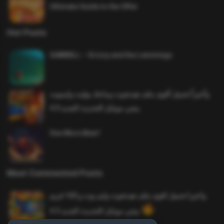
Ultimate Guide to the Offer
Hot Posts
SAWMILL – Grizzy and the Lemmings
وأخيراً تحميل أقوى ملف هيدشوت وماجك بوليت وايمبوت
ببجي موبايل التحديث الجديد 4.0
One More Beer!
Most Commented Posts
واخيرا تحميل اقوى ملف هيدشوت وايم بوت و 165 فريم
ببجي موبايل التحديث الجديد 4.5