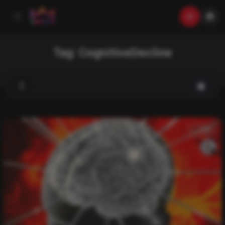
Tag:
CognitiveDecline
List