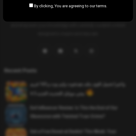
By clicking, You are agreeing to our terms.
SAHIFTI
is your ultimate destination for news, insights, and
resources across all fields. Explore diverse topics, stay informed,
and empower your knowledge with carefully curated content
designed to inspire and educate.
Recent Posts
واخيرا تحميل اقوى ملف هيدشوت وايم بوت و 165 فريم
ببجي موبايل التحديث الجديد 4.5
Evil Influencer Review: Is This the End of Our
Obsession with Twisted True-Crime?
Get a Free Donut at Dunkin’ This Week: Your