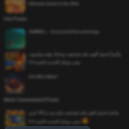
Ultimate Guide to the Offer
Hot Posts
SAWMILL – Grizzy and the Lemmings
وأخيراً تحميل أقوى ملف هيدشوت وماجك بوليت وايمبوت
ببجي موبايل التحديث الجديد 4.0
One More Beer!
Most Commented Posts
واخيرا تحميل اقوى ملف هيدشوت وايم بوت و 165 فريم
ببجي موبايل التحديث الجديد 4.5