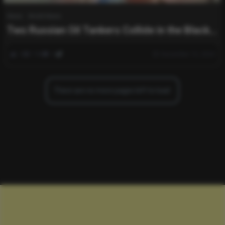
News
World News
Two Russian Oil Tankers Collide in the Black
Sea: Latest Updates
0
749
0
December 15, 2024
There are no more pages left to load.