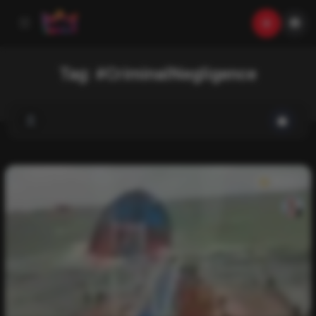
Tag:
#CriminalNegligence
News