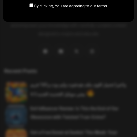
By clicking, You are agreeing to our terms.
SAHIFTI
is your ultimate destination for news, insights, and
resources across all fields. Explore diverse topics, stay informed,
and empower your knowledge with carefully curated content
designed to inspire and educate.
Recent Posts
واخيرا تحميل اقوى ملف هيدشوت وايم بوت و 165 فريم
ببجي موبايل التحديث الجديد 4.5
Evil Influencer Review: Is This the End of Our
Obsession with Twisted True-Crime?
Get a Free Donut at Dunkin’ This Week: Your