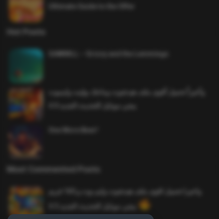
Ultimate Guide to the Offer
Hot Posts
SAWMILL – Grizzy and the Lemmings
وأخيراً تحميل أقوى ملف هيدشوت وماجك بوليت وايمبوت
ببجي موبايل التحديث الجديد 4.0
One More Beer!
Most Commented Posts
واخيرا تحميل اقوى ملف هيدشوت وايم بوت و 165 فريم
ببجي موبايل التحديث الجديد 4.5