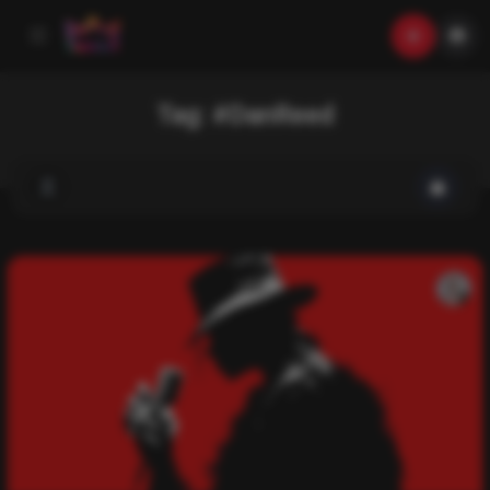
Tag:
#DanReed