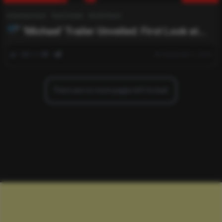
Entertainment
Real Estate
World News
‘Michael’ Trailer Unveiled: First Look at
Controversial Michael Jackson Biopic Is Here
0
551
0
November 6, 2025
There are no more pages left to load.