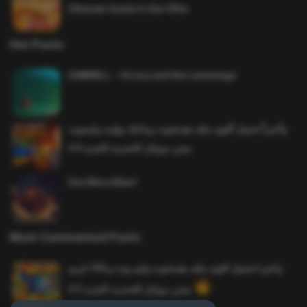
Ultimate Guide to the Offer
Hot Posts
SAWMILL – Grizzy and the Lemmings
وأخيراً تحميل أقوى ملف هيدشوت وماجك بوليت وايمبوت
ببجي موبايل التحديث الجديد 4.0
One More Beer!
Most Commented Posts
واخيرا تحميل اقوى ملف هيدشوت وايم بوت و 165 فريم
ببجي موبايل التحديث الجديد 4.5