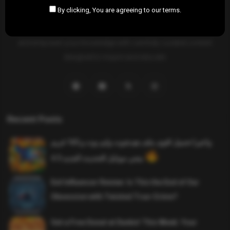
By clicking, You are agreeing to our terms.
SAHIFTI
is your ultimate destination for news, insights, and
resources across all fields. Explore diverse topics, stay informed,
and empower your knowledge with carefully curated content
designed to inspire and educate.
Recent Posts
واخيرا تحميل اقوى ملف هيدشوت وايم بوت و 165 فريم
ببجي موبايل التحديث الجديد 4.5
Evil Influencer Review: Is This the End of Our
Obsession with Twisted True-Crime?
Get a Free Donut at Dunkin’ This Week: Your