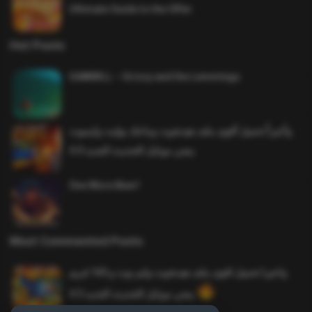
Ultimate Guide to the Offer
Hot Posts
SAWMILL – Grizzy and the Lemmings
وأخيراً تحميل أقوى ملف هيدشوت وماجك بوليت وايمبوت
ببجي موبايل التحديث الجديد 4.0
One More Beer!
Most Commented Posts
واخيرا تحميل اقوى ملف هيدشوت وايم بوت و 165 فريم
ببجي موبايل التحديث الجديد 4.5