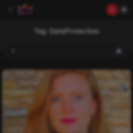
Tag:
DataProtection
List