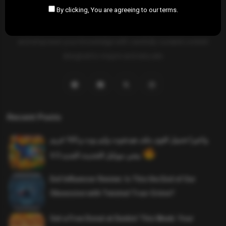
By clicking, You are agreeing to our terms.
SAHIFTI
is your ultimate destination for news, insights, and
resources across all fields. Explore diverse topics, stay informed,
and empower your knowledge with carefully curated content
designed to inspire and educate.
Recent Posts
واخيرا تحميل اقوى ملف هيدشوت وايم بوت و 165 فريم
ببجي موبايل التحديث الجديد 4.5
Evil Influencer Review: Is This the End of Our
Obsession with Twisted True-Crime?
Get a Free Donut at Dunkin’ This Week: Your