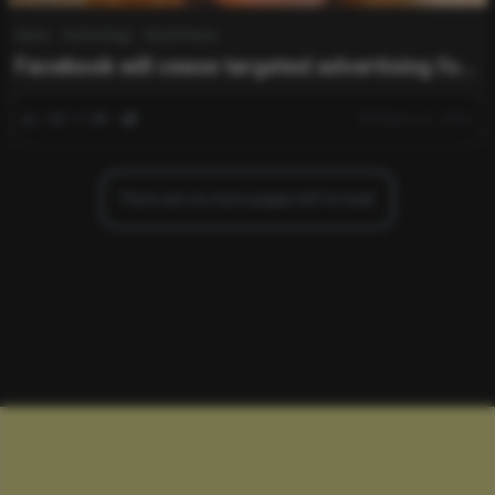
News
Technology
World News
Facebook will cease targeted advertising for
a UK woman following a legal battle.
0
353
0
March 22, 2025
There are no more pages left to load.