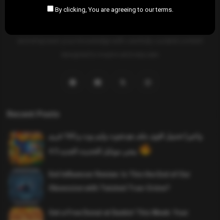
By clicking, You are agreeing to our terms.
SAHIFTI
is your ultimate destination for news, insights, and
resources across all fields. Explore diverse topics, stay informed,
and empower your knowledge with carefully curated content
designed to inspire and educate.
Recent Posts
واخيرا تحميل اقوى ملف هيدشوت وايم بوت و 165 فريم
ببجي موبايل التحديث الجديد 4.5
Evil Influencer Review: Is This the End of Our
Obsession with Twisted True-Crime?
Get a Free Donut at Dunkin’ This Week: Your