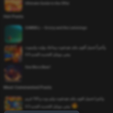
Ultimate Guide to the Offer
Hot Posts
SAWMILL – Grizzy and the Lemmings
وأخيراً تحميل أقوى ملف هيدشوت وماجك بوليت وايمبوت
ببجي موبايل التحديث الجديد 4.0
One More Beer!
Most Commented Posts
واخيرا تحميل اقوى ملف هيدشوت وايم بوت و 165 فريم
ببجي موبايل التحديث الجديد 4.5