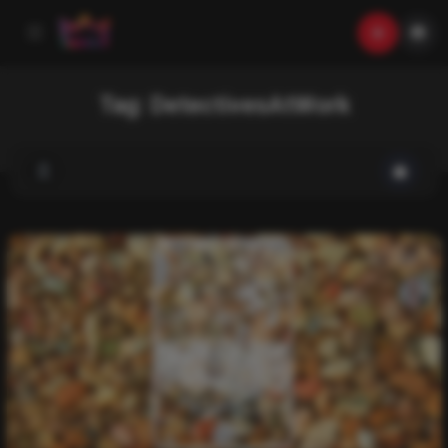
Tag:
DetectivesAtWork
List