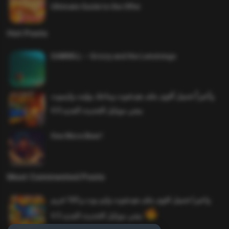
Ultimate Guide to the Offer
Hot Posts
SAWMILL – Grizzy and the Lemmings
وأخيراً تحميل أقوى ملف هيدشوت وماجك بوليت وايمبوت
ببجي موبايل التحديث الجديد 4.0
One More Beer!
Most Commented Posts
واخيرا تحميل اقوى ملف هيدشوت وايم بوت و 165 فريم
ببجي موبايل التحديث الجديد 4.5