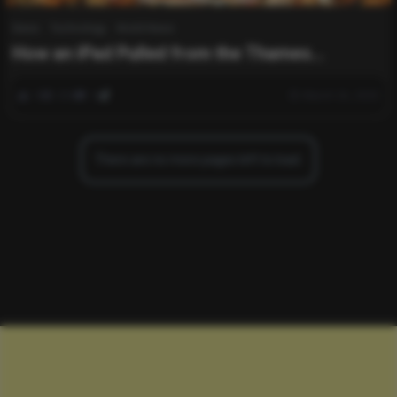
News
Technology
World News
How an iPad Pulled from the Thames
Unraveled a Museum Heist and Murder Plot
0
284
0
March 26, 2025
There are no more pages left to load.