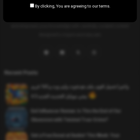
By clicking, You are agreeing to our terms.
SAHIFTI
is your ultimate destination for news, insights, and
resources across all fields. Explore diverse topics, stay informed,
and empower your knowledge with carefully curated content
designed to inspire and educate.
Recent Posts
واخيرا تحميل اقوى ملف هيدشوت وايم بوت و 165 فريم
ببجي موبايل التحديث الجديد 4.5
Evil Influencer Review: Is This the End of Our
Obsession with Twisted True-Crime?
Get a Free Donut at Dunkin’ This Week: Your