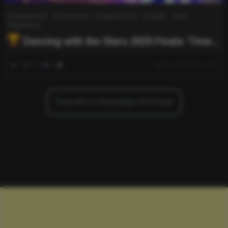
Entertainment
Environment
Everything Else
Lifestyle
News
World News
Dancing with the Stars 2025 Finale: Time,
Finalists, and How to Watch Live
0
485
0
November 25, 2025
There are no more pages left to load.