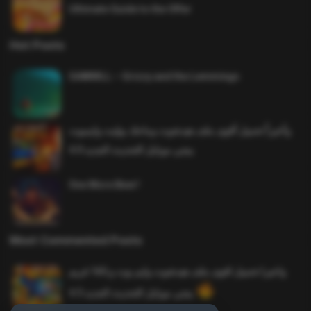
Ultimate Guide to the Offer
Hot Posts
SAWMILL – Grizzy and the Lemmings
وأخيراً تحميل أقوى ملف هيدشوت وماجك بوليت وايمبوت
ببجي موبايل التحديث الجديد 4.0
One More Beer!
Most Commented Posts
واخيرا تحميل اقوى ملف هيدشوت وايم بوت و 165 فريم
ببجي موبايل التحديث الجديد 4.5