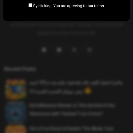
By clicking, You are agreeing to our terms.
SAHIFTI
is your ultimate destination for news, insights, and
resources across all fields. Explore diverse topics, stay informed,
and empower your knowledge with carefully curated content
designed to inspire and educate.
Recent Posts
واخيرا تحميل اقوى ملف هيدشوت وايم بوت و 165 فريم
ببجي موبايل التحديث الجديد 4.5
Evil Influencer Review: Is This the End of Our
Obsession with Twisted True-Crime?
Get a Free Donut at Dunkin’ This Week: Your