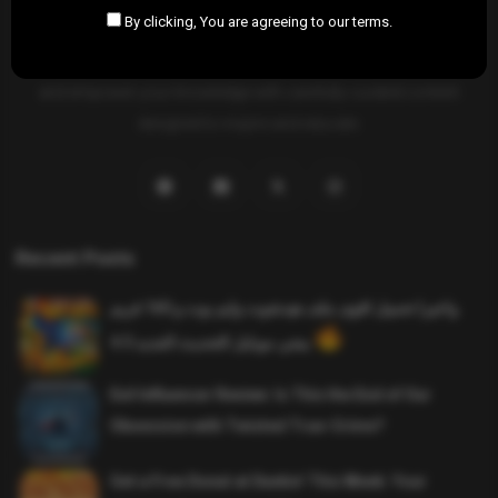
By clicking, You are agreeing to our terms.
SAHIFTI
is your ultimate destination for news, insights, and
resources across all fields. Explore diverse topics, stay informed,
and empower your knowledge with carefully curated content
designed to inspire and educate.
Recent Posts
واخيرا تحميل اقوى ملف هيدشوت وايم بوت و 165 فريم
ببجي موبايل التحديث الجديد 4.5
Evil Influencer Review: Is This the End of Our
Obsession with Twisted True-Crime?
Get a Free Donut at Dunkin’ This Week: Your