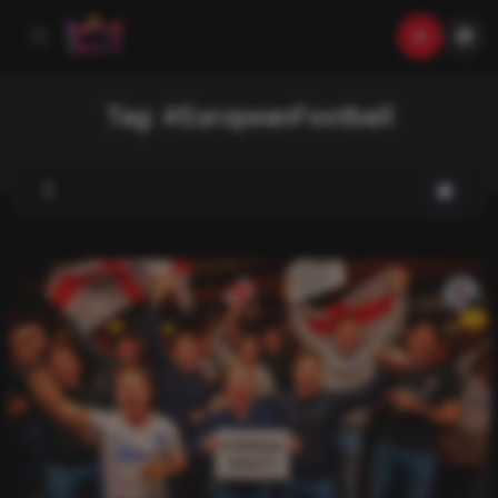
Tag:
#EuropeanFootball