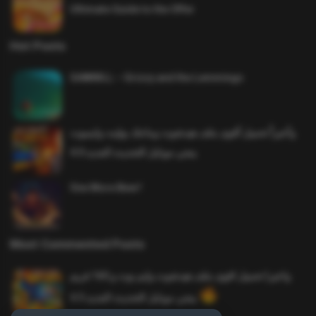
Ultimate Guide to the Offer
Hot Posts
SAWMILL – Grizzy and the Lemmings
وأخيراً تحميل أقوى ملف هيدشوت وماجك بوليت وايمبوت
ببجي موبايل التحديث الجديد 4.0
One More Beer!
Most Commented Posts
واخيرا تحميل اقوى ملف هيدشوت وايم بوت و 165 فريم
ببجي موبايل التحديث الجديد 4.5