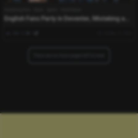
Everything Else
News
Sports
World News
English Fans Party in Deventer, Mistaking a
GAE Player for Koeman: “Koeman, right?”
0
261
0
October 23, 2025
There are no more pages left to load.