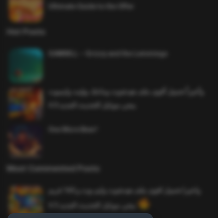
Ultimate Guide to the Offer
Hot Posts
SAWMILL – Grizzy and the Lemmings
وأخيراً تحميل أقوى ملف هيدشوت وماجك بوليت وايمبوت
ببجي موبايل التحديث الجديد 4.0
One More Beer!
Most Commented Posts
واخيرا تحميل اقوى ملف هيدشوت وايم بوت و 165 فريم
ببجي موبايل التحديث الجديد 4.5