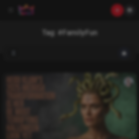
Tag:
#FamilyFun