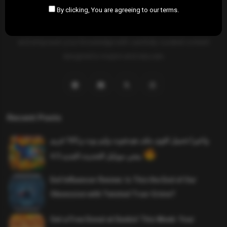
By clicking, You are agreeing to our terms.
SAHIFTI
is your ultimate destination for news, insights, and
resources across all fields. Explore diverse topics, stay informed,
and empower your knowledge with carefully curated content
designed to inspire and educate.
Recent Posts
واخيرا تحميل اقوى ملف هيدشوت وايم بوت و 165 فريم
ببجي موبايل التحديث الجديد 4.5
Evil Influencer Review: Is This the End of Our
Obsession with Twisted True-Crime?
Get a Free Donut at Dunkin’ This Week: Your