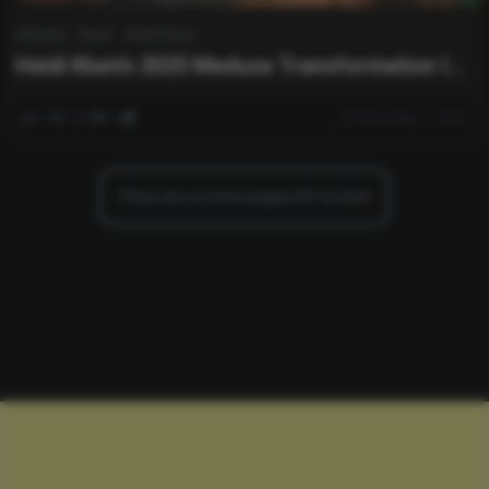
Lifestyle
News
World News
Heidi Klum’s 2025 Medusa Transformation Is
Her Most Terrifying Halloween Look Yet
0
259
0
November 1, 2025
There are no more pages left to load.