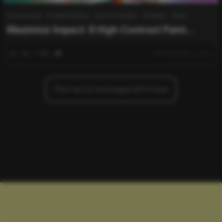
Environment
Everything Else
Home & Garden
Lifestyle
News
Maximize Impact: 8 High-Contrast Paint
Shades That Instantly Transform Your Home
0
168
0
December 4, 2025
There are no more pages left to load.