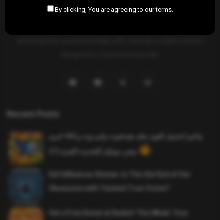
By clicking, You are agreeing to our terms.
SAHIFTI
is your ultimate destination for news, insights, and
resources across all fields. Explore diverse topics, stay informed,
and empower your knowledge with carefully curated content
designed to inspire and educate.
Recent Posts
واخيرا تحميل اقوى ملف هيدشوت وايم بوت و 165 فريم
ببجي موبايل التحديث الجديد 4.5
Evil Influencer Review: Is This the End of Our
Obsession with Twisted True-Crime?
Get a Free Donut at Dunkin’ This Week: Your