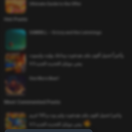
Ultimate Guide to the Offer
Hot Posts
SAWMILL – Grizzy and the Lemmings
وأخيراً تحميل أقوى ملف هيدشوت وماجك بوليت وايمبوت
ببجي موبايل التحديث الجديد 4.0
One More Beer!
Most Commented Posts
واخيرا تحميل اقوى ملف هيدشوت وايم بوت و 165 فريم
ببجي موبايل التحديث الجديد 4.5