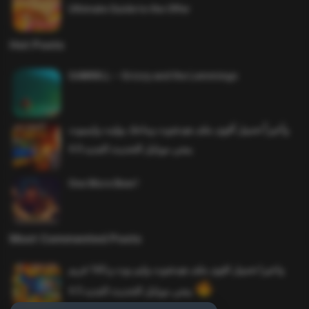
Ultimate Guide to the Offer
Hot Posts
SAWMILL – Grizzy and the Lemmings
وأخيراً تحميل أقوى ملف هيدشوت وماجك بوليت وايمبوت
ببجي موبايل التحديث الجديد 4.0
One More Beer!
Most Commented Posts
واخيرا تحميل اقوى ملف هيدشوت وايم بوت و 165 فريم
ببجي موبايل التحديث الجديد 4.5