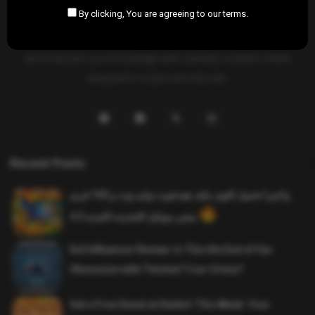
By clicking, You are agreeing to our terms.
SAHIFTI
is your ultimate destination for news, insights, and
resources across all fields. Explore diverse topics, stay informed,
and empower your knowledge with carefully curated content
designed to inspire and educate.
Recent Posts
واخيرا تحميل اقوى ملف هيدشوت وايم بوت و 165 فريم
ببجي موبايل التحديث الجديد 4.5
Evil Influencer Review: Is This the End of Our
Obsession with Twisted True-Crime?
Get a Free Donut at Dunkin’ This Week: Your