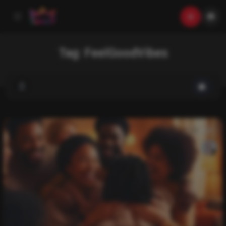
Tag:
FeelGoodVibes
List