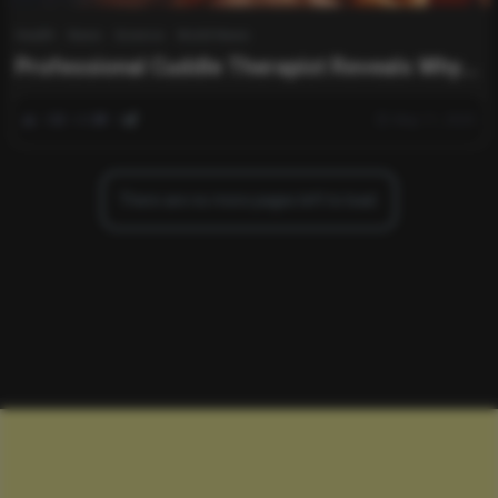
Health
News
Science
World News
Professional Cuddle Therapist Reveals Why
Hugs Feel So Comforting
0
440
0
May 11, 2025
There are no more pages left to load.