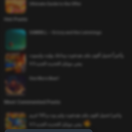
Ultimate Guide to the Offer
Hot Posts
SAWMILL – Grizzy and the Lemmings
وأخيراً تحميل أقوى ملف هيدشوت وماجك بوليت وايمبوت
ببجي موبايل التحديث الجديد 4.0
One More Beer!
Most Commented Posts
واخيرا تحميل اقوى ملف هيدشوت وايم بوت و 165 فريم
ببجي موبايل التحديث الجديد 4.5