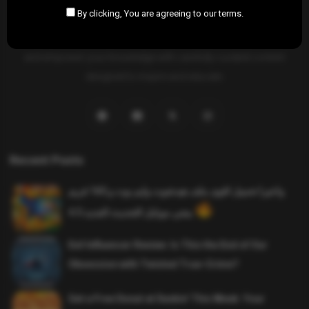
By clicking, You are agreeing to our terms.
SAHIFTI
is your ultimate destination for news, insights, and
resources across all fields. Explore diverse topics, stay informed,
and empower your knowledge with carefully curated content
designed to inspire and educate.
Recent Posts
واخيرا تحميل اقوى ملف هيدشوت وايم بوت و 165 فريم
ببجي موبايل التحديث الجديد 4.5
Evil Influencer Review: Is This the End of Our
Obsession with Twisted True-Crime?
Get a Free Donut at Dunkin’ This Week: Your