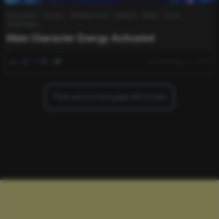
Automotive
Careers
Entertainment
Lifestyle
News
Travel
World News
Main Character Energy Activated
0
281
0
December 16, 2025
There are no more pages left to load.