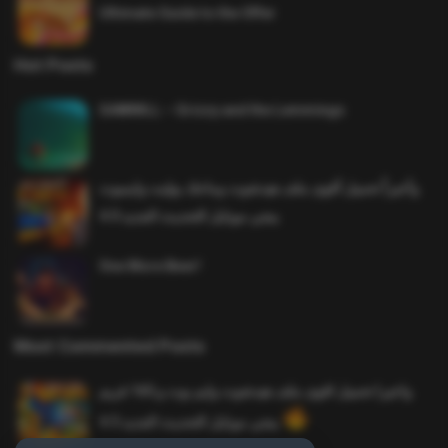
Ultimate Guide to the Offer
Hot Posts
SAWMILL – Grizzy and the Lemmings
وأخيراً تحميل أقوى ملف هيدشوت وماجك بوليت وايمبوت
ببجي موبايل التحديث الجديد 4.0
One More Beer!
Most Commented Posts
واخيرا تحميل اقوى ملف هيدشوت وايم بوت و 165 فريم
ببجي موبايل التحديث الجديد 4.5