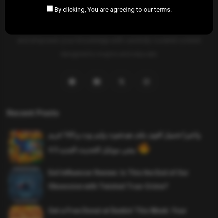
By clicking, You are agreeing to our terms.
SAHIFTI
is your ultimate destination for news, insights, and
resources across all fields. Explore diverse topics, stay informed,
and empower your knowledge with carefully curated content
designed to inspire and educate.
Recent Posts
واخيرا تحميل اقوى ملف هيدشوت وايم بوت و 165 فريم
ببجي موبايل التحديث الجديد 4.5
Evil Influencer Review: Is This the End of Our
Obsession with Twisted True-Crime?
Get a Free Donut at Dunkin’ This Week: Your