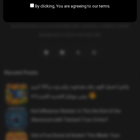
By clicking, You are agreeing to our terms.
SAHIFTI
is your ultimate destination for news, insights, and
resources across all fields. Explore diverse topics, stay informed,
and empower your knowledge with carefully curated content
designed to inspire and educate.
Recent Posts
واخيرا تحميل اقوى ملف هيدشوت وايم بوت و 165 فريم
ببجي موبايل التحديث الجديد 4.5
Evil Influencer Review: Is This the End of Our
Obsession with Twisted True-Crime?
Get a Free Donut at Dunkin’ This Week: Your