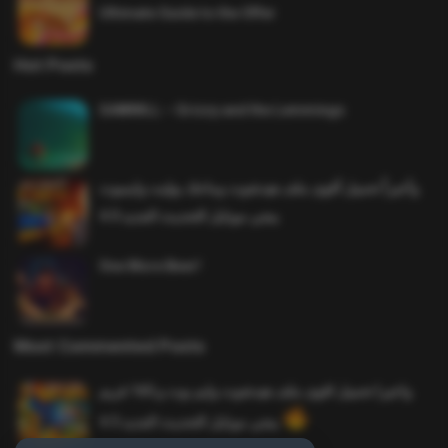
Ultimate Guide to the Offer
Hot Posts
SAWMILL – Grizzy and the Lemmings
وأخيراً تحميل أقوى ملف هيدشوت وماجك بوليت وايمبوت
ببجي موبايل التحديث الجديد 4.0
One More Beer!
Most Commented Posts
واخيرا تحميل اقوى ملف هيدشوت وايم بوت و 165 فريم
ببجي موبايل التحديث الجديد 4.5