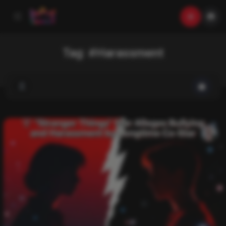
Tag:
#Harassment