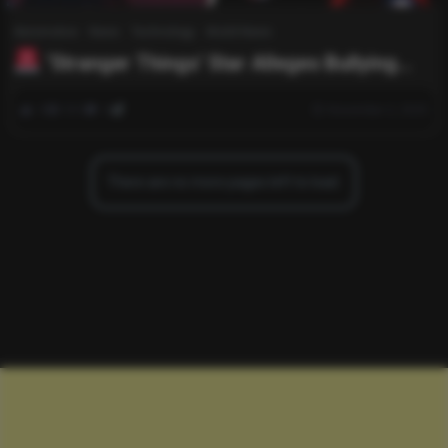
Automotive
News
Technology
World News
‘Stranger Things’ Star Alleges Bullying
and Harassment by Longtime Co-Star
0
551
0
November 2, 2025
There are no more pages left to load.