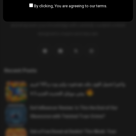
By clicking, You are agreeing to our terms.
SAHIFTI
is your ultimate destination for news, insights, and
resources across all fields. Explore diverse topics, stay informed,
and empower your knowledge with carefully curated content
designed to inspire and educate.
Recent Posts
واخيرا تحميل اقوى ملف هيدشوت وايم بوت و 165 فريم
ببجي موبايل التحديث الجديد 4.5
Evil Influencer Review: Is This the End of Our
Obsession with Twisted True-Crime?
Get a Free Donut at Dunkin’ This Week: Your