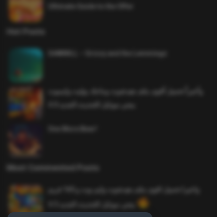
Ultimate Guide to the Offer
Hot Posts
SAWMILL – Grizzy and the Lemmings
وأخيراً تحميل أقوى ملف هيدشوت وماجك بوليت وايمبوت
ببجي موبايل التحديث الجديد 4.0
One More Beer!
Most Commented Posts
واخيرا تحميل اقوى ملف هيدشوت وايم بوت و 165 فريم
ببجي موبايل التحديث الجديد 4.5