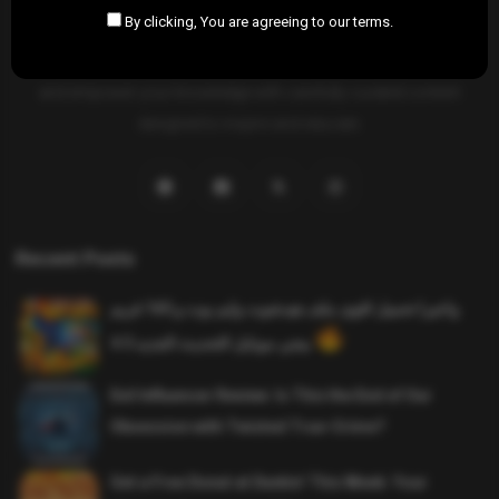
By clicking, You are agreeing to our terms.
SAHIFTI
is your ultimate destination for news, insights, and
resources across all fields. Explore diverse topics, stay informed,
and empower your knowledge with carefully curated content
designed to inspire and educate.
Recent Posts
واخيرا تحميل اقوى ملف هيدشوت وايم بوت و 165 فريم
ببجي موبايل التحديث الجديد 4.5
Evil Influencer Review: Is This the End of Our
Obsession with Twisted True-Crime?
Get a Free Donut at Dunkin’ This Week: Your