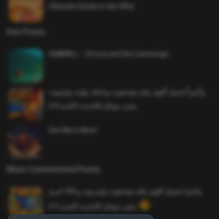
Ultimate Guide to the Offer
Hot Posts
SAWMILL – Grizzy and the Lemmings
وأخيراً تحميل أقوى ملف هيدشوت وماجك بوليت وايمبوت
ببجي موبايل التحديث الجديد 4.0
One More Beer!
Most Commented Posts
واخيرا تحميل اقوى ملف هيدشوت وايم بوت و 165 فريم
ببجي موبايل التحديث الجديد 4.5