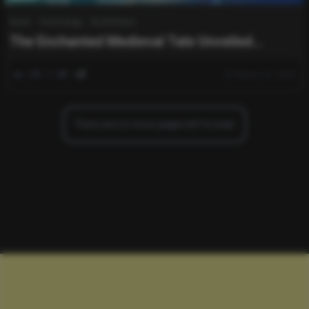
News
Technology
World News
The Enchanted Medieval Tale Unveiled
Through Hi-Tech Lenses
0
371
0
March 25, 2025
There are no more pages left to load.