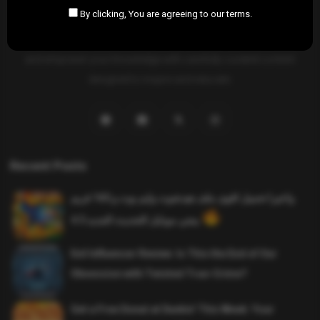
By clicking, You are agreeing to our terms.
SAHIFTI
is your ultimate destination for news, insights, and
resources across all fields. Explore diverse topics, stay informed,
and empower your knowledge with carefully curated content
designed to inspire and educate.
Recent Posts
واخيرا تحميل اقوى ملف هيدشوت وايم بوت و 165 فريم
ببجي موبايل التحديث الجديد 4.5
Evil Influencer Review: Is This the End of Our
Obsession with Twisted True-Crime?
Get a Free Donut at Dunkin’ This Week: Your