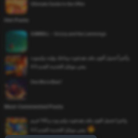
Ultimate Guide to the Offer
Hot Posts
SAWMILL – Grizzy and the Lemmings
وأخيراً تحميل أقوى ملف هيدشوت وماجك بوليت وايمبوت
ببجي موبايل التحديث الجديد 4.0
One More Beer!
Most Commented Posts
واخيرا تحميل اقوى ملف هيدشوت وايم بوت و 165 فريم
ببجي موبايل التحديث الجديد 4.5