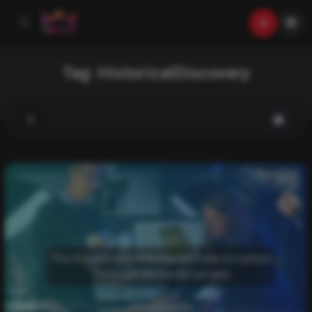
Tag:
HistoricalDiscovery
List