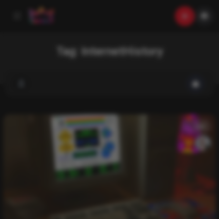
Tag:
InternetHistory
List