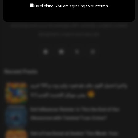
By clicking, You are agreeing to our terms.
SAHIFTI
is your ultimate destination for news, insights, and
resources across all fields. Explore diverse topics, stay informed,
and empower your knowledge with carefully curated content
designed to inspire and educate.
Recent Posts
واخيرا تحميل اقوى ملف هيدشوت وايم بوت و 165 فريم
ببجي موبايل التحديث الجديد 4.5
Evil Influencer Review: Is This the End of Our
Obsession with Twisted True-Crime?
Get a Free Donut at Dunkin’ This Week: Your