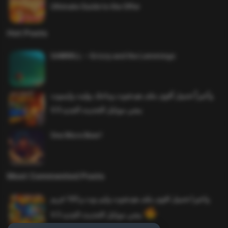
Ultimate Guide to the Offer
Hot Posts
SAWMILL – Grizzy and the Lemmings
وأخيراً تحميل أقوى ملف هيدشوت وماجك بوليت وايمبوت
ببجي موبايل التحديث الجديد 4.0
One More Beer!
Most Commented Posts
واخيرا تحميل اقوى ملف هيدشوت وايم بوت و 165 فريم
ببجي موبايل التحديث الجديد 4.5