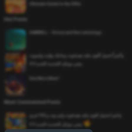
Ultimate Guide to the Offer
Hot Posts
SAWMILL – Grizzy and the Lemmings
وأخيراً تحميل أقوى ملف هيدشوت وماجك بوليت وايمبوت
ببجي موبايل التحديث الجديد 4.0
One More Beer!
Most Commented Posts
واخيرا تحميل اقوى ملف هيدشوت وايم بوت و 165 فريم
ببجي موبايل التحديث الجديد 4.5