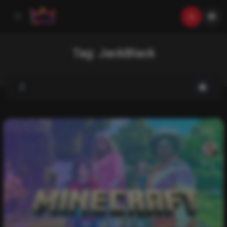
Tag:
JackBlack
List