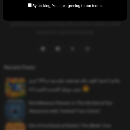
By clicking, You are agreeing to our terms.
SAHIFTI
is your ultimate destination for news, insights, and
resources across all fields. Explore diverse topics, stay informed,
and empower your knowledge with carefully curated content
designed to inspire and educate.
Recent Posts
واخيرا تحميل اقوى ملف هيدشوت وايم بوت و 165 فريم
ببجي موبايل التحديث الجديد 4.5
Evil Influencer Review: Is This the End of Our
Obsession with Twisted True-Crime?
Get a Free Donut at Dunkin’ This Week: Your