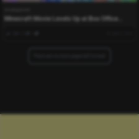
Uncategorized
Minecraft Movie Levels Up at Box Office
Despite Mixed Reviews
0
242
0
April 6, 2025
There are no more pages left to load.