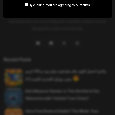
By clicking, You are agreeing to our terms.
SAHIFTI
is your ultimate destination for news, insights, and
resources across all fields. Explore diverse topics, stay informed,
and empower your knowledge with carefully curated content
designed to inspire and educate.
Recent Posts
واخيرا تحميل اقوى ملف هيدشوت وايم بوت و 165 فريم
ببجي موبايل التحديث الجديد 4.5
Evil Influencer Review: Is This the End of Our
Obsession with Twisted True-Crime?
Get a Free Donut at Dunkin’ This Week: Your