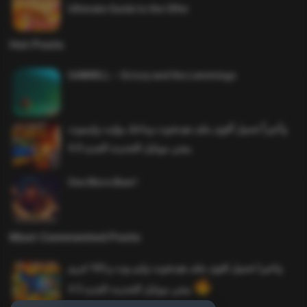
Ultimate Guide to the Offer
Hot Posts
SAWMILL – Grizzy and the Lemmings
وأخيراً تحميل أقوى ملف هيدشوت وماجك بوليت وايمبوت
ببجي موبايل التحديث الجديد 4.0
One More Beer!
Most Commented Posts
واخيرا تحميل اقوى ملف هيدشوت وايم بوت و 165 فريم
ببجي موبايل التحديث الجديد 4.5