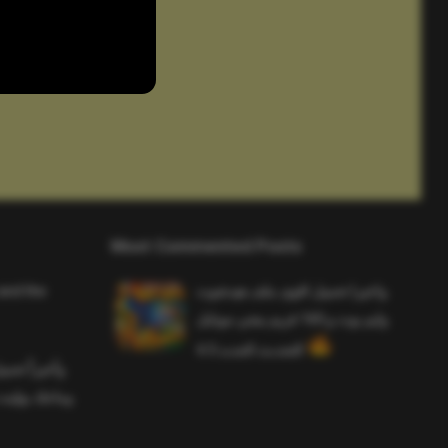
Most Commented Posts
and the
واخيرا تحميل اقوى ملف هيدشوت
وايم بوت و 165 فريم ببجي موبايل
التحديث الجديد 4.5
ملف هيدشوت
 ببجي موبايل