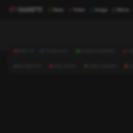
News
Video
Image
Music
NEWS
TECHNOLOGY
BUSINESS & FINANCE
HE
AUTOMOTIVE
REAL ESTATE
HOME & GARDEN
C