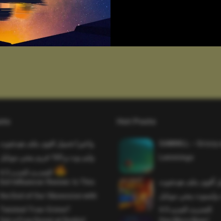
sts
Hot Posts
واخيرا تحميل اقوى ملف هيدشوت
SAWMILL – Grizzy 
وايم بوت و 165 فريم ببجي موبايل
Lemmings
التحديث الجديد 4.5
Evil Influencer Review: Is This
وأخيراً تحميل أقوى 
the End of Our Obsession with
وماجك بوليت وايمبوت
Twisted True-Crime?
التحديث الجديد 4.0
Get a Free Donut at Dunkin’
One More Beer!