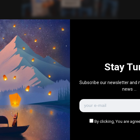
Everything Else
News
Sports
World News
English Fans Party in Deventer,
Mistaking a GAE Player for
Koeman: “Koeman, right?”
0
258
0
October 23, 2025
Stay Tu
There are no more pages left to load.
Subscribe our newsletter and n
news ...
By clicking, You are agree