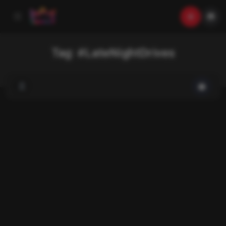
Tag:
#LateNightDrives