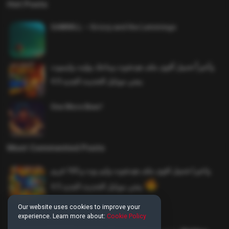
Hot Posts
SAWMILL – Grizzy and the Lemmings
وأخيراً تحميل أقوى ملف هيدشوت وماجك بوليت وايمبوت
ببجي موبايل التحديث الجديد 4.0
One More Beer!
Most Commented Posts
واخيرا تحميل اقوى ملف هيدشوت وايم بوت و 165 فريم
ببجي موبايل التحديث الجديد 4.5
Our website uses cookies to improve your
experience. Learn more about:
Cookie Policy