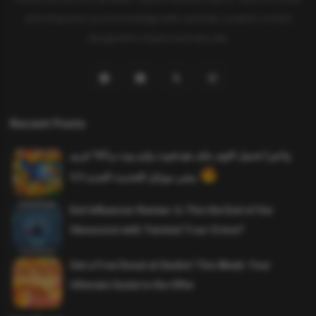
and empower your knowledge with carefully curated content
designed to inspire and educate.
Recent Posts
واخيرا تحميل اقوى ملف هيدشوت وايم بوت و 165 فريم
ببجي موبايل التحديث الجديد 4.5
Evil Influencer Review: Is This the End of Our
Obsession with Twisted True-Crime?
Get a Free Donut at Dunkin’ This Week: Your
Ultimate Guide to the Offer