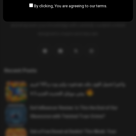
By clicking, You are agreeing to our terms.
SAHIFTI
is your ultimate destination for news, insights, and
resources across all fields. Explore diverse topics, stay informed,
and empower your knowledge with carefully curated content
designed to inspire and educate.
Recent Posts
واخيرا تحميل اقوى ملف هيدشوت وايم بوت و 165 فريم
ببجي موبايل التحديث الجديد 4.5
Evil Influencer Review: Is This the End of Our
Obsession with Twisted True-Crime?
Get a Free Donut at Dunkin’ This Week: Your