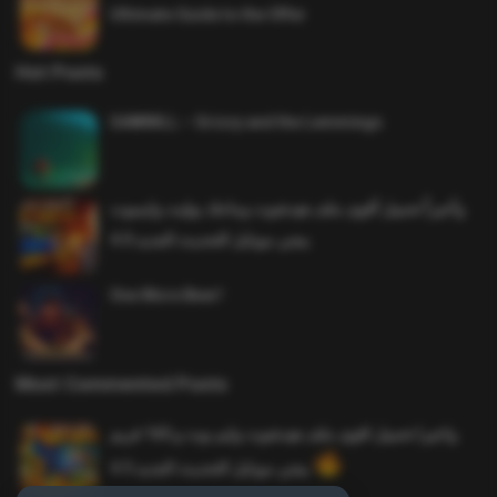
Ultimate Guide to the Offer
Hot Posts
SAWMILL – Grizzy and the Lemmings
وأخيراً تحميل أقوى ملف هيدشوت وماجك بوليت وايمبوت
ببجي موبايل التحديث الجديد 4.0
One More Beer!
Most Commented Posts
واخيرا تحميل اقوى ملف هيدشوت وايم بوت و 165 فريم
ببجي موبايل التحديث الجديد 4.5