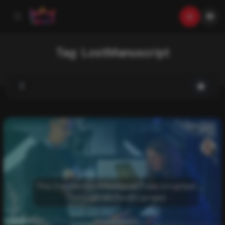
Tag:
LostManuscript
List