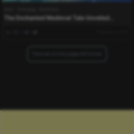
News
Technology
World News
The Enchanted Medieval Tale Unveiled
Through Hi-Tech Lenses
0
370
0
March 25, 2025
There are no more pages left to load.