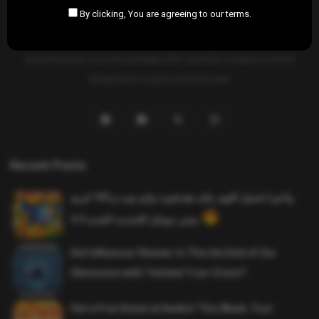
By clicking, You are agreeing to our terms.
SAHIFTI
is your ultimate destination for news, insights, and
resources across all fields. Explore diverse topics, stay informed,
and empower your knowledge with carefully curated content
designed to inspire and educate.
Recent Posts
واخيرا تحميل اقوى ملف هيدشوت وايم بوت و 165 فريم
ببجي موبايل التحديث الجديد 4.5
Evil Influencer Review: Is This the End of Our
Obsession with Twisted True-Crime?
Get a Free Donut at Dunkin’ This Week: Your