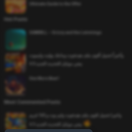
Ultimate Guide to the Offer
Hot Posts
SAWMILL – Grizzy and the Lemmings
وأخيراً تحميل أقوى ملف هيدشوت وماجك بوليت وايمبوت
ببجي موبايل التحديث الجديد 4.0
One More Beer!
Most Commented Posts
واخيرا تحميل اقوى ملف هيدشوت وايم بوت و 165 فريم
ببجي موبايل التحديث الجديد 4.5