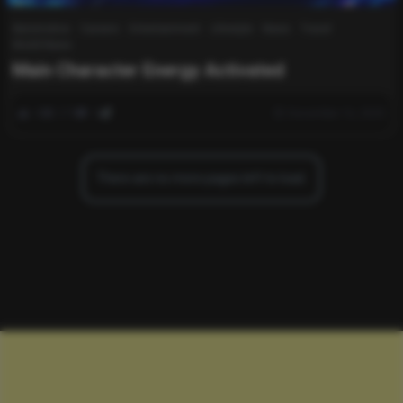
Automotive
Careers
Entertainment
Lifestyle
News
Travel
World News
Main Character Energy Activated
0
279
0
December 16, 2025
There are no more pages left to load.