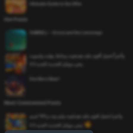
Ultimate Guide to the Offer
Hot Posts
SAWMILL – Grizzy and the Lemmings
وأخيراً تحميل أقوى ملف هيدشوت وماجك بوليت وايمبوت
ببجي موبايل التحديث الجديد 4.0
One More Beer!
Most Commented Posts
واخيرا تحميل اقوى ملف هيدشوت وايم بوت و 165 فريم
ببجي موبايل التحديث الجديد 4.5