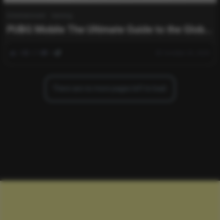
Entertainment
Gaming
PUBG Mobile The Ultimate Guide to the Global
Mobile Battle Royale Phenomenon
0
274
0
October 25, 2025
There are no more pages left to load.