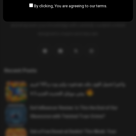
By clicking, You are agreeing to our terms.
SAHIFTI
is your ultimate destination for news, insights, and
resources across all fields. Explore diverse topics, stay informed,
and empower your knowledge with carefully curated content
designed to inspire and educate.
Recent Posts
واخيرا تحميل اقوى ملف هيدشوت وايم بوت و 165 فريم
ببجي موبايل التحديث الجديد 4.5
Evil Influencer Review: Is This the End of Our
Obsession with Twisted True-Crime?
Get a Free Donut at Dunkin’ This Week: Your