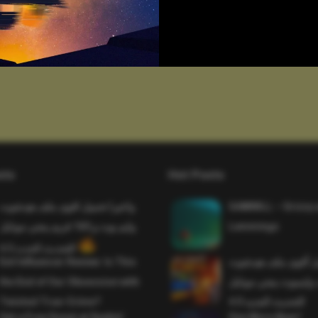
sts
Hot Posts
واخيرا تحميل اقوى ملف هيدشوت
SAWMILL – Grizzy 
وايم بوت و 165 فريم ببجي موبايل
Lemmings
التحديث الجديد 4.5
Evil Influencer Review: Is This
ميل أقوى ملف هيدشوت
the End of Our Obsession with
وايمبوت ببجي موبايل
Twisted True-Crime?
التحديث الجديد 4.0
Get a Free Donut at Dunkin’
One More Beer!