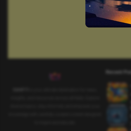
Recent Po
SAHIFTI
is your ultimate destination for news,
insights, and resources across all fields. Explore
diverse topics, stay informed, and empower your
knowledge with carefully curated content designed
to inspire and educate.