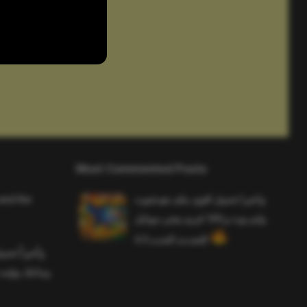
Most Commented Posts
and the
واخيرا تحميل اقوى ملف هيدشوت
وايم بوت و 165 فريم ببجي موبايل
التحديث الجديد 4.5
وأخيراً تح
وماجك بوليت 