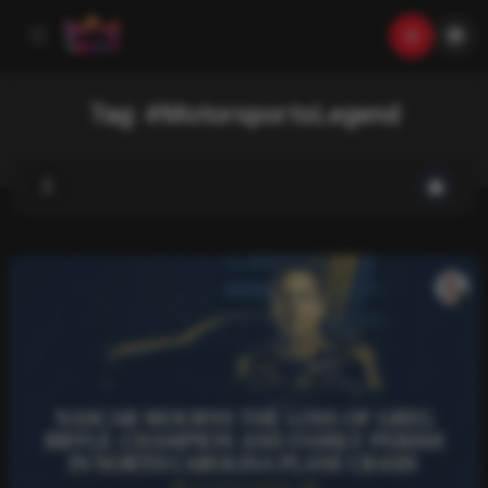
Tag:
#MotorsportsLegend