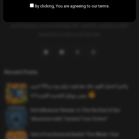
By clicking, You are agreeing to our terms.
SAHIFTI
is your ultimate destination for news, insights, and
resources across all fields. Explore diverse topics, stay informed,
and empower your knowledge with carefully curated content
designed to inspire and educate.
Recent Posts
واخيرا تحميل اقوى ملف هيدشوت وايم بوت و 165 فريم
ببجي موبايل التحديث الجديد 4.5
Evil Influencer Review: Is This the End of Our
Obsession with Twisted True-Crime?
Get a Free Donut at Dunkin’ This Week: Your