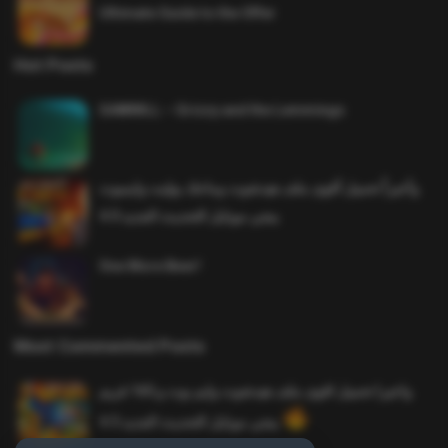
Ultimate Guide to the Offer
Hot Posts
SAWMILL – Grizzy and the Lemmings
وأخيراً تحميل أقوى ملف هيدشوت وماجك بوليت وايمبوت
ببجي موبايل التحديث الجديد 4.0
One More Beer!
Most Commented Posts
واخيرا تحميل اقوى ملف هيدشوت وايم بوت و 165 فريم
ببجي موبايل التحديث الجديد 4.5