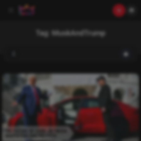
Tag:
MuskAndTrump
List