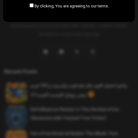
By clicking, You are agreeing to our terms.
SAHIFTI
is your ultimate destination for news, insights, and
resources across all fields. Explore diverse topics, stay informed,
and empower your knowledge with carefully curated content
designed to inspire and educate.
Recent Posts
واخيرا تحميل اقوى ملف هيدشوت وايم بوت و 165 فريم
ببجي موبايل التحديث الجديد 4.5
Evil Influencer Review: Is This the End of Our
Obsession with Twisted True-Crime?
Get a Free Donut at Dunkin’ This Week: Your