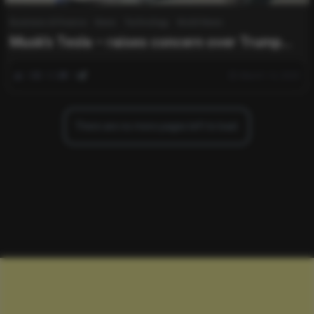
Business & Finance
News
Technology
World News
Musk’s Tesla – raises concern over Trump
tariffs
0
332
0
March 14, 2025
There are no more pages left to load.