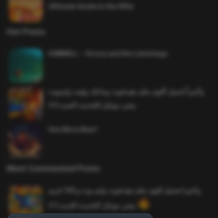
Ultimate Guide to the Offer
Hot Posts
SAWMILL – Grizzy and the Lemmings
وأخيراً تحميل أقوى ملف هيدشوت وماجك بوليت وايمبوت
ببجي موبايل التحديث الجديد 4.0
One More Beer!
Most Commented Posts
واخيرا تحميل اقوى ملف هيدشوت وايم بوت و 165 فريم
ببجي موبايل التحديث الجديد 4.5