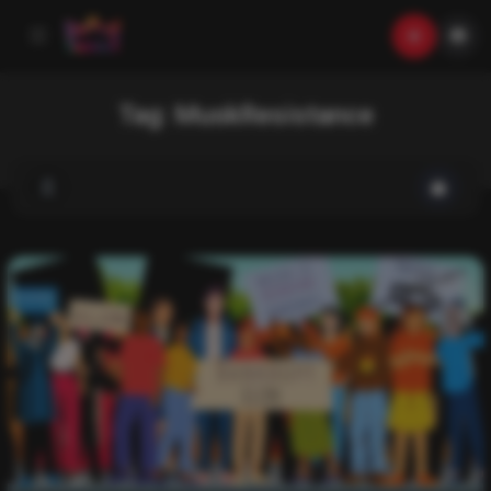
Tag:
MuskResistance
List