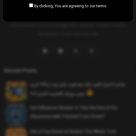
By clicking, You are agreeing to our terms.
SAHIFTI
is your ultimate destination for news, insights, and
resources across all fields. Explore diverse topics, stay informed,
and empower your knowledge with carefully curated content
designed to inspire and educate.
Recent Posts
واخيرا تحميل اقوى ملف هيدشوت وايم بوت و 165 فريم
ببجي موبايل التحديث الجديد 4.5
Evil Influencer Review: Is This the End of Our
Obsession with Twisted True-Crime?
Get a Free Donut at Dunkin’ This Week: Your