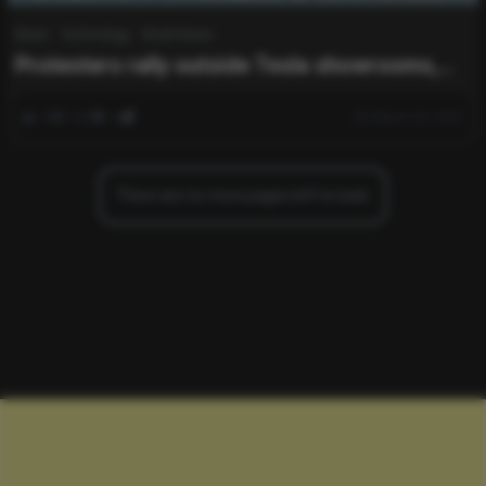
News
Technology
World News
Protesters rally outside Tesla showrooms,
targeting Elon Musk.
0
343
0
March 29, 2025
There are no more pages left to load.