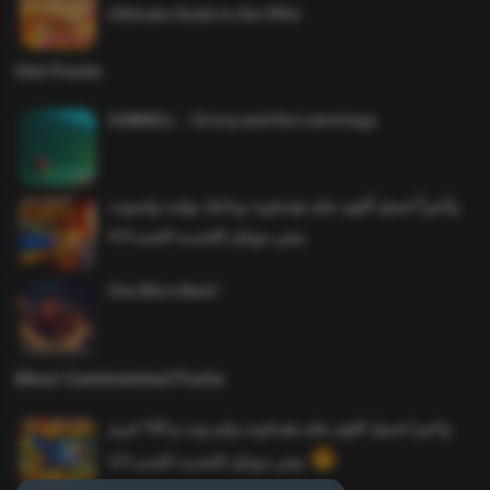
Ultimate Guide to the Offer
Hot Posts
SAWMILL – Grizzy and the Lemmings
وأخيراً تحميل أقوى ملف هيدشوت وماجك بوليت وايمبوت
ببجي موبايل التحديث الجديد 4.0
One More Beer!
Most Commented Posts
واخيرا تحميل اقوى ملف هيدشوت وايم بوت و 165 فريم
ببجي موبايل التحديث الجديد 4.5