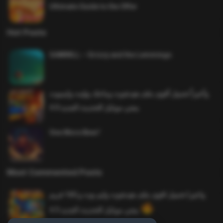
Ultimate Guide to the Offer
Hot Posts
SAWMILL – Grizzy and the Lemmings
وأخيراً تحميل أقوى ملف هيدشوت وماجك بوليت وايمبوت
ببجي موبايل التحديث الجديد 4.0
One More Beer!
Most Commented Posts
واخيرا تحميل اقوى ملف هيدشوت وايم بوت و 165 فريم
ببجي موبايل التحديث الجديد 4.5