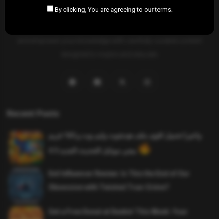
By clicking, You are agreeing to our terms.
SAHIFTI
is your ultimate destination for news, insights, and
resources across all fields. Explore diverse topics, stay informed,
and empower your knowledge with carefully curated content
designed to inspire and educate.
Recent Posts
واخيرا تحميل اقوى ملف هيدشوت وايم بوت و 165 فريم
ببجي موبايل التحديث الجديد 4.5
Evil Influencer Review: Is This the End of Our
Obsession with Twisted True-Crime?
Get a Free Donut at Dunkin’ This Week: Your