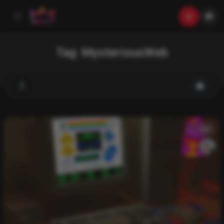
Tag:
MysteriousWeb
List