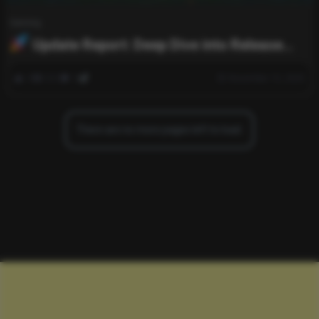
Gaming
Update Report: Deep Dive into Release
38.2
0
521
0
November 10, 2025
There are no more pages left to load.