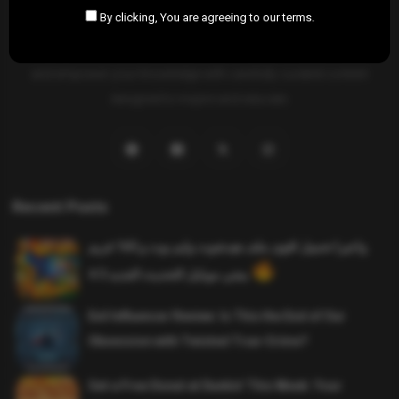
By clicking, You are agreeing to our terms.
SAHIFTI
is your ultimate destination for news, insights, and
resources across all fields. Explore diverse topics, stay informed,
and empower your knowledge with carefully curated content
designed to inspire and educate.
Recent Posts
واخيرا تحميل اقوى ملف هيدشوت وايم بوت و 165 فريم
ببجي موبايل التحديث الجديد 4.5
Evil Influencer Review: Is This the End of Our
Obsession with Twisted True-Crime?
Get a Free Donut at Dunkin’ This Week: Your