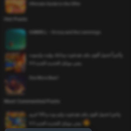
Ultimate Guide to the Offer
Hot Posts
SAWMILL – Grizzy and the Lemmings
وأخيراً تحميل أقوى ملف هيدشوت وماجك بوليت وايمبوت
ببجي موبايل التحديث الجديد 4.0
One More Beer!
Most Commented Posts
واخيرا تحميل اقوى ملف هيدشوت وايم بوت و 165 فريم
ببجي موبايل التحديث الجديد 4.5