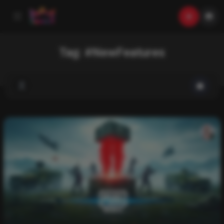
Tag:
#NewFeatures