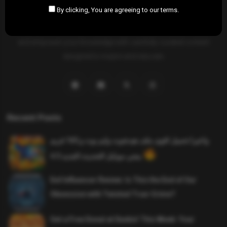
By clicking, You are agreeing to our terms.
SAHIFTI
is your ultimate destination for news, insights, and
resources across all fields. Explore diverse topics, stay informed,
and empower your knowledge with carefully curated content
designed to inspire and educate.
Recent Posts
واخيرا تحميل اقوى ملف هيدشوت وايم بوت و 165 فريم
ببجي موبايل التحديث الجديد 4.5
Evil Influencer Review: Is This the End of Our
Obsession with Twisted True-Crime?
Get a Free Donut at Dunkin’ This Week: Your