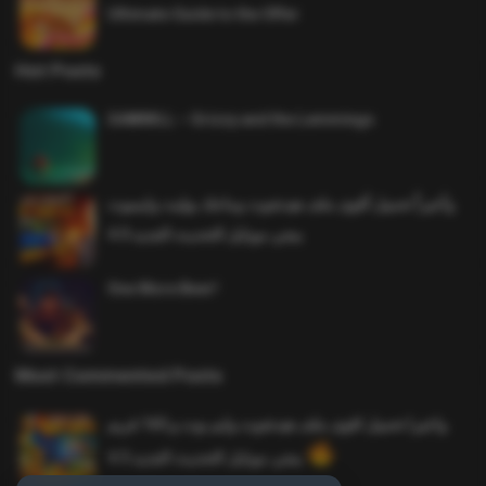
Ultimate Guide to the Offer
Hot Posts
SAWMILL – Grizzy and the Lemmings
وأخيراً تحميل أقوى ملف هيدشوت وماجك بوليت وايمبوت
ببجي موبايل التحديث الجديد 4.0
One More Beer!
Most Commented Posts
واخيرا تحميل اقوى ملف هيدشوت وايم بوت و 165 فريم
ببجي موبايل التحديث الجديد 4.5