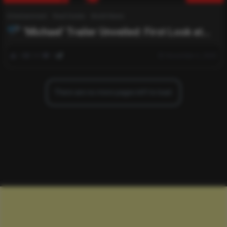
Entertainment
Real Estate
World News
‘Michael’ Trailer Unveiled: First Look at
Controversial Michael Jackson Biopic Is Here
0
557
0
November 6, 2025
There are no more pages left to load.