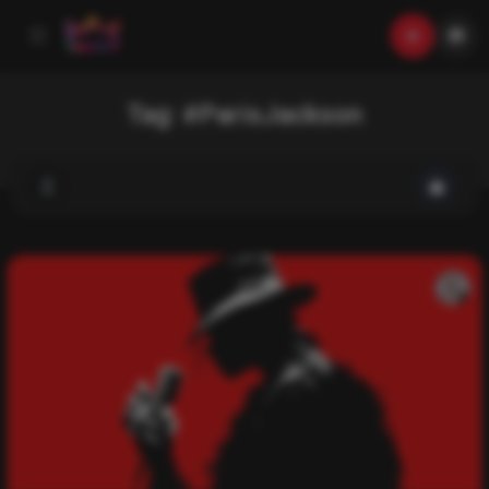
Tag:
#ParisJackson