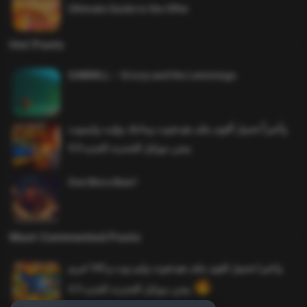
Ultimate Guide to the Offer
Hot Posts
SAWMILL – Grizzy and the Lemmings
وأخيراً تحميل أقوى ملف هيدشوت وماجك بوليت وايمبوت
ببجي موبايل التحديث الجديد 4.0
One More Beer!
Most Commented Posts
واخيرا تحميل اقوى ملف هيدشوت وايم بوت و 165 فريم
ببجي موبايل التحديث الجديد 4.5