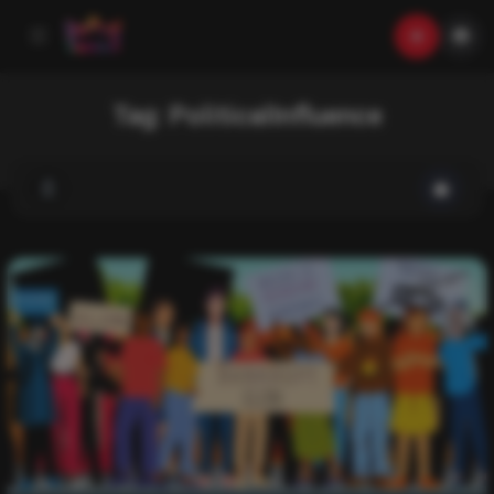
Tag:
PoliticalInfluence
List