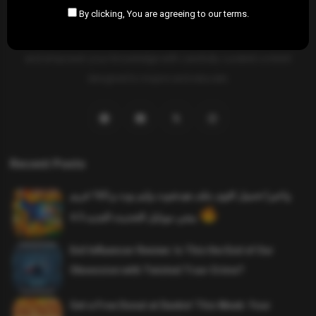
By clicking, You are agreeing to our terms.
SAHIFTI
is your ultimate destination for news, insights, and
resources across all fields. Explore diverse topics, stay informed,
and empower your knowledge with carefully curated content
designed to inspire and educate.
Recent Posts
واخيرا تحميل اقوى ملف هيدشوت وايم بوت و 165 فريم
ببجي موبايل التحديث الجديد 4.5
Evil Influencer Review: Is This the End of Our
Obsession with Twisted True-Crime?
Get a Free Donut at Dunkin’ This Week: Your