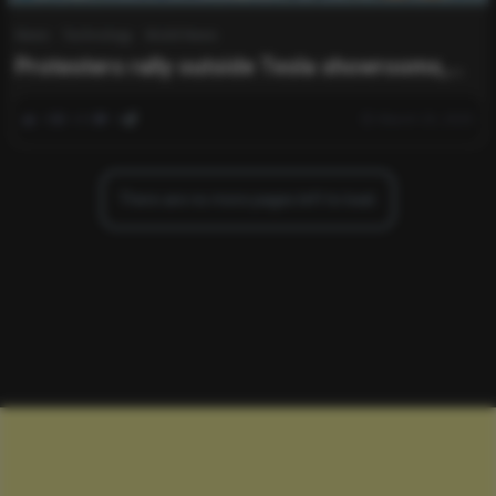
News
Technology
World News
Protesters rally outside Tesla showrooms,
targeting Elon Musk.
0
341
0
March 29, 2025
There are no more pages left to load.