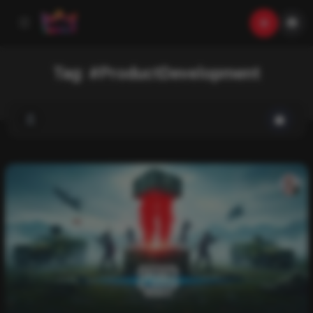
Tag:
#ProductDevelopment