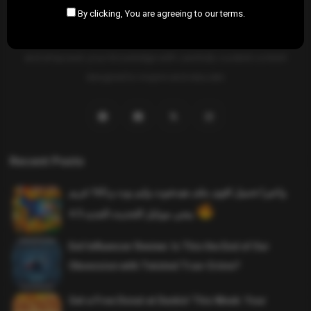
By clicking, You are agreeing to our terms.
SAHIFTI
is your ultimate destination for news, insights, and
resources across all fields. Explore diverse topics, stay informed,
and empower your knowledge with carefully curated content
designed to inspire and educate.
Recent Posts
واخيرا تحميل اقوى ملف هيدشوت وايم بوت و 165 فريم
ببجي موبايل التحديث الجديد 4.5
Evil Influencer Review: Is This the End of Our
Obsession with Twisted True-Crime?
Get a Free Donut at Dunkin’ This Week: Your