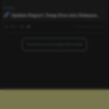
Gaming
Update Report: Deep Dive into Release
38.2
0
531
0
November 10, 2025
There are no more pages left to load.