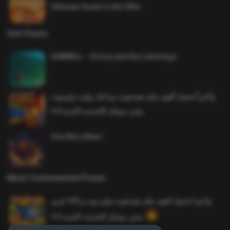
Ultimate Guide to the Offer
Hot Posts
SAWMILL – Grizzy and the Lemmings
وأخيراً تحميل أقوى ملف هيدشوت وماجك بوليت وايمبوت
ببجي موبايل التحديث الجديد 4.0
One More Beer!
Most Commented Posts
واخيرا تحميل اقوى ملف هيدشوت وايم بوت و 165 فريم
ببجي موبايل التحديث الجديد 4.5