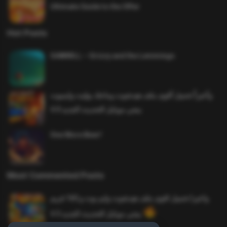
Ultimate Guide to the Offer
Hot Posts
SAWMILL – Grizzy and the Lemmings
وأخيراً تحميل أقوى ملف هيدشوت وماجك بوليت وايمبوت
ببجي موبايل التحديث الجديد 4.0
One More Beer!
Most Commented Posts
واخيرا تحميل اقوى ملف هيدشوت وايم بوت و 165 فريم
ببجي موبايل التحديث الجديد 4.5