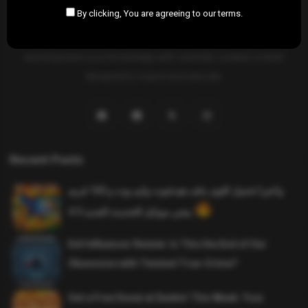
By clicking, You are agreeing to our terms.
SAHIFTI
is your ultimate destination for news, insights, and
resources across all fields. Explore diverse topics, stay informed,
and empower your knowledge with carefully curated content
designed to inspire and educate.
Recent Posts
واخيرا تحميل اقوى ملف هيدشوت وايم بوت و 165 فريم
ببجي موبايل التحديث الجديد 4.5
Evil Influencer Review: Is This the End of Our
Obsession with Twisted True-Crime?
Get a Free Donut at Dunkin’ This Week: Your