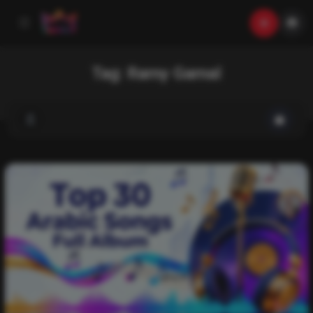
Tag:
Ramy Gamal
music