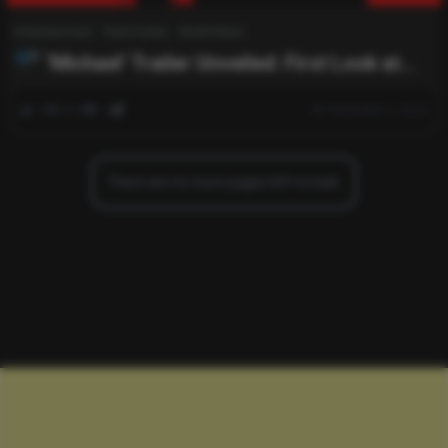
Entertainment
Real Estate
World News
‘Michael’ Trailer Unveiled: First Look at
Controversial Michael Jackson Biopic Is Here
0
554
0
November 6, 2025
There are no more pages left to load.