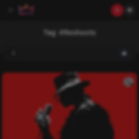
Tag:
#Reshoots