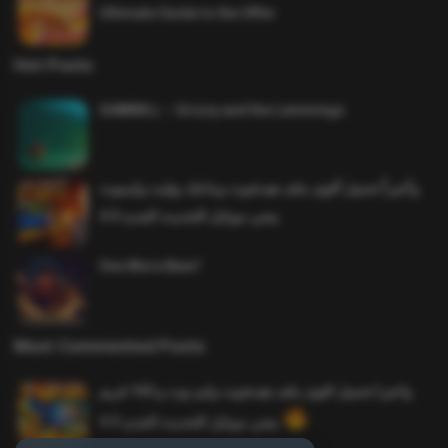
Ultimate Guide to the Offer
Hot Posts
SAWMILL – Grizzy and the Lemmings
وأخيراً تحميل أقوى ملف هيدشوت وماجك بوليت وايمبوت
ببجي موبايل التحديث الجديد 4.0
One More Beer!
Most Commented Posts
واخيرا تحميل اقوى ملف هيدشوت وايم بوت و 165 فريم
ببجي موبايل التحديث الجديد 4.5