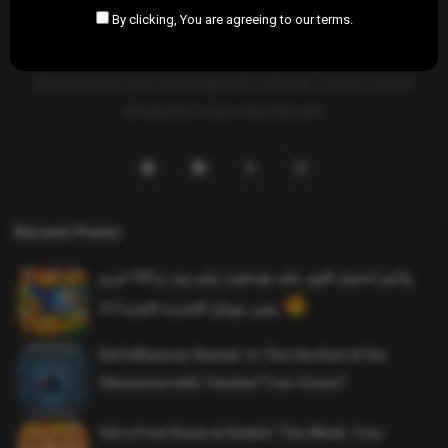
By clicking, You are agreeing to our terms.
SAHIFTI
is your ultimate destination for news, insights, and
resources across all fields. Explore diverse topics, stay informed,
and empower your knowledge with carefully curated content
designed to inspire and educate.
Recent Posts
واخيرا تحميل اقوى ملف هيدشوت وايم بوت و 165 فريم
ببجي موبايل التحديث الجديد 4.5
Evil Influencer Review: Is This the End of Our
Obsession with Twisted True-Crime?
Get a Free Donut at Dunkin’ This Week: Your